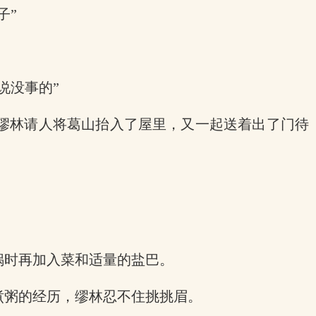
子”
说没事的”
缪林请人将葛山抬入了屋里，又一起送着出了门待
锅时再加入菜和适量的盐巴。
煮粥的经历，缪林忍不住挑挑眉。