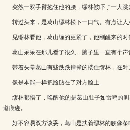
突然一双手臂抱住他的腰，缪林被吓了一大跳
转过头来，是葛山缪林松下一口气。有点让人
见缪林看他，葛山缠的更紧了，他刚醒来的时
葛山呆呆在那儿看了很久，脑子里一直有个声
带着头晕葛山有些跌跌撞撞的搂住缪林，在对
像是本能一样把脸贴在了对方脸上。
缪林都懵了，唤醒他的是葛山肚子如雷鸣的叫
道痕迹。
好不容易双方谈妥，葛山是扶着缪林的腰像条