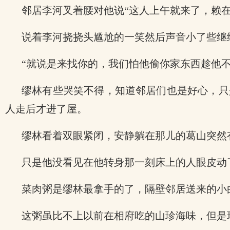
邻居李河叉着腰对他说“这人上午就来了，赖
说着李河挠挠头尴尬的一笑然后声音小了些继
“就说是来找你的，我们怕他偷你家东西趁他
缪林有些哭笑不得，知道邻居们也是好心，只
人走后才进了屋。
缪林看着双眼紧闭，安静躺在那儿的葛山突然
只是他没看见在他转身那一刻床上的人眼皮动
菜肉粥是缪林最拿手的了，隔壁邻居送来的小
这粥虽比不上以前在相府吃的山珍海味，但是