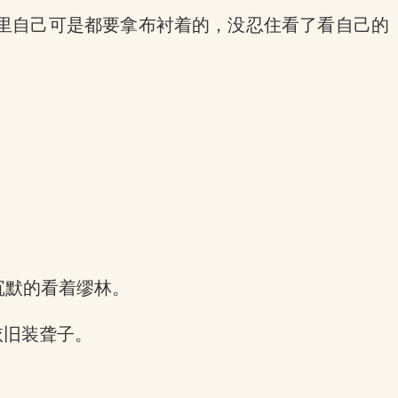
里自己可是都要拿布衬着的，没忍住看了看自己的
沉默的看着缪林。
依旧装聋子。