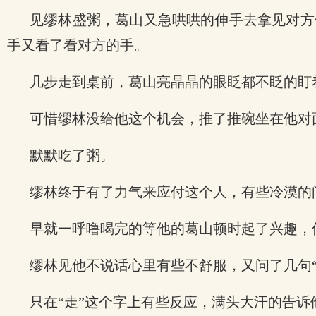
见缪林盛粥，葛山又急哄哄的伸手去拿见对方
手又看了看对方的手。
几步走到桌前，葛山亮晶晶的眼眨都不眨的盯
可惜缪林没给他这个机会，推了推碗坐在他对
默默吃了粥。
缪林终于有了力气来应付这个人，有些冷漠的问
早就一呼噜喝完的等他的葛山顿时起了兴趣，
缪林见他不说话心里有些不舒服，又问了几句
只在“走”这个字上有些反应，满头大汗的告诉