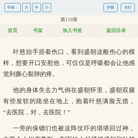
字体：
大
中
小
护眼
关灯
第110章
首页
书架
加入书签
返回目录
叶慈抬手捂着伤口，看到盛朝这般伤心的模
样，想要开口安慰他，可仅仅是呼吸都会让他感
觉到撕心裂肺的疼。
他的身体失去力气倒在盛朝怀里，盛朝双腿
有些发软的跪坐在地上，抱着叶慈满脸无措，
“去医院，对，去医院！”
一旁的保镖们也被这阵仗吓的堪堪回过神，