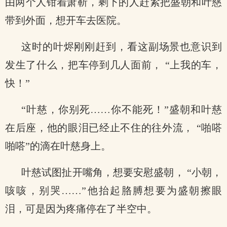
由两个人钳着萧靳，剩下的人赶紧把盛朝和叶慈
带到外面，想开车去医院。
这时的叶烬刚刚赶到，看这副场景也意识到
发生了什么，把车停到几人面前， “上我的车，
快！”
“叶慈，你别死……你不能死！”盛朝和叶慈
在后座，他的眼泪已经止不住的往外流， “啪嗒
啪嗒”的滴在叶慈身上。
叶慈试图扯开嘴角，想要安慰盛朝， “小朝，
咳咳，别哭……”他抬起胳膊想要为盛朝擦眼
泪，可是因为疼痛停在了半空中。