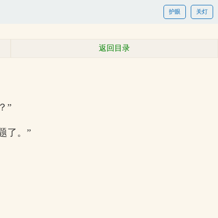
护眼
关灯
返回目录
？”
题了。”