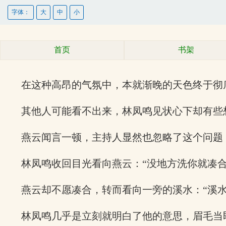
字体：
大
中
小
首页
书架
在这种高昂的气氛中，本就渐晚的天色终于彻
其他人可能看不出来，林凤鸣见状心下却有些
燕云闻言一顿，主持人显然也忽略了这个问题
林凤鸣收回目光看向燕云：“没地方洗你就凑合
燕云却不愿凑合，转而看向一旁的溪水：“溪水
林凤鸣几乎是立刻就明白了他的意思，眉毛当