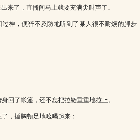
敲出来了，直播间马上就要充满尖叫声了。
回过神，便猝不及防地听到了某人很不耐烦的脚步
转身回了帐篷，还不忘把拉链重重地拉上。
住了，捶胸顿足地吆喝起来：