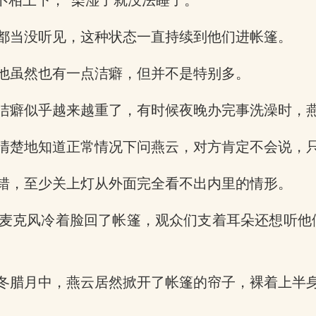
不相上下，“染湿了就没法睡了。”
都当没听见，这种状态一直持续到他们进帐篷。
他虽然也有一点洁癖，但并不是特别多。
洁癖似乎越来越重了，有时候夜晚办完事洗澡时，
清楚地知道正常情况下问燕云，对方肯定不会说，
错，至少关上灯从外面完全看不出内里的情形。
麦克风冷着脸回了帐篷，观众们支着耳朵还想听他
冬腊月中，燕云居然掀开了帐篷的帘子，裸着上半