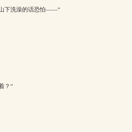
山下洗澡的话恐怕——”
着？”