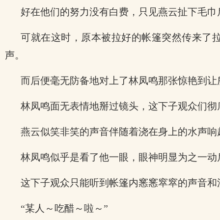
好在他们的努力没有白费，只见燕云扯下毛巾
可就在这时，原本被拉好的帐篷突然传来了
声。
而后便毫无防备地对上了林凤鸣那张惊艳到让
林凤鸣面无表情地掰过镜头，这下子观众们彻
燕云似笑非笑的声音伴随着浇在身上的水声响起
林凤鸣似乎是看了他一眼，眼神明显为之一动
这下子观众只能听到帐篷内窸窸窣窣的声音和
“某人～吃醋～啦～”