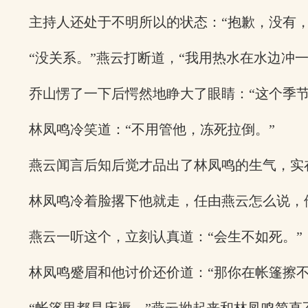
主持人还处于不明所以的状态：“抱歉，没有
“没关系。”燕云打断道，“我用热水在水边冲一
乔山愣了一下后愕然地睁大了眼睛：“这个季
林凤鸣冷笑道：“不用管他，冻死拉倒。”
燕云闻言后知后觉才品出了林凤鸣的生气，实
林凤鸣冷着脸撂下他就走，任由燕云怎么说，
燕云一听这个，立刻认真道：“会生不如死。”
林凤鸣蹙眉和他讨价还价道：“那你在帐篷擦不