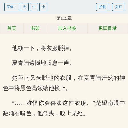
字体：
大
中
小
护眼
关灯
第115章
首页
书架
加入书签
返回目录
他顿一下，将衣服脱掉。
夏青陆遗憾地叹息一声。
楚望南又来脱他的衣服，在夏青陆茫然的神
色中将黑色高领给他换上。
“……难怪你会喜欢这件衣服。”楚望南眼中
翻涌着暗色，他低头，咬上某处。