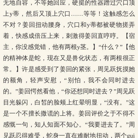
无地自容，不等她回应，硬挺的性器蹭过穴口顶
上y蒂，然后又顶上穴口……等等！这触感怎么
不对？姜回扭动腰身，穴口和y蒂都被硬物搓弄
着，快感成倍压上来，刺激得姜回直哼哼。【宿
主，你没感觉错，他有两根y茎。】“什么？”【他
的精神体是蛇，现在又是兽化状态，有两根很正
常。】许是感受到了姜回的紧张，周见跃抚摸她
的额角，轻声安慰，“别怕，我不会同时进去
的。”姜回愕然看他，“你还想同时进去？”周见跃
目光躲闪，白皙的脸颊上红晕明显，“没有。”这
是一个不擅长撒谎的上将。姜回评价之于不得不
感慨一句，知人知面不知心。“我要进去了。”周
见跃忍得难受，蛇身一直在难耐地扭动，两个gui