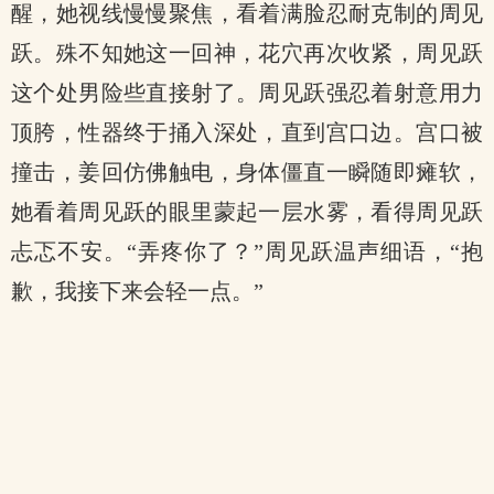
醒，她视线慢慢聚焦，看着满脸忍耐克制的周见
跃。殊不知她这一回神，花穴再次收紧，周见跃
这个处男险些直接射了。周见跃强忍着射意用力
顶胯，性器终于捅入深处，直到宫口边。宫口被
撞击，姜回仿佛触电，身体僵直一瞬随即瘫软，
她看着周见跃的眼里蒙起一层水雾，看得周见跃
忐忑不安。“弄疼你了？”周见跃温声细语，“抱
歉，我接下来会轻一点。”