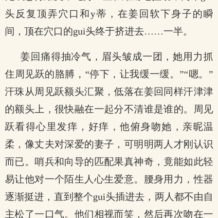
头反复顶弄穴口和y蒂，在姜回软下身子的瞬
间，顶在穴口的gui头终于挤进去……一半。
姜回痛得抽冷气，眉头皱成一团，她用力抓
住周见跃的胳膊，“停下，让我缓一缓。”“嗯。”
汗珠从周见跃额头汇聚，低落在姜回同样汗津津
的额头上，很快融在一起分不清谁是谁的。周见
跃看得心里发痒，好痒，他俯身吻她，亲昵温
柔，像丈夫对深爱的妻子，可明明两人才刚认识
而已。哨兵和向导的匹配果真神奇，竟能如此轻
易让他对一个陌生人心生爱意。腰身用力，性器
逐渐挺进，直到整个gui头插进去，两人都不由自
主松了一口气。他们相视而笑，然后再次吻在一