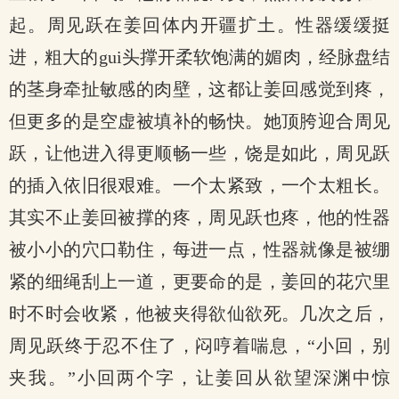
起。周见跃在姜回体内开疆扩土。性器缓缓挺
进，粗大的gui头撑开柔软饱满的媚肉，经脉盘结
的茎身牵扯敏感的肉壁，这都让姜回感觉到疼，
但更多的是空虚被填补的畅快。她顶胯迎合周见
跃，让他进入得更顺畅一些，饶是如此，周见跃
的插入依旧很艰难。一个太紧致，一个太粗长。
其实不止姜回被撑的疼，周见跃也疼，他的性器
被小小的穴口勒住，每进一点，性器就像是被绷
紧的细绳刮上一道，更要命的是，姜回的花穴里
时不时会收紧，他被夹得欲仙欲死。几次之后，
周见跃终于忍不住了，闷哼着喘息，“小回，别
夹我。”小回两个字，让姜回从欲望深渊中惊