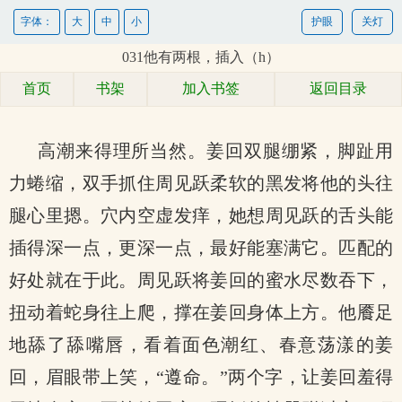
字体：
大
中
小
护眼
关灯
031他有两根，插入（h）
首页
书架
加入书签
返回目录
高潮来得理所当然。姜回双腿绷紧，脚趾用
力蜷缩，双手抓住周见跃柔软的黑发将他的头往
腿心里摁。穴内空虚发痒，她想周见跃的舌头能
插得深一点，更深一点，最好能塞满它。匹配的
好处就在于此。周见跃将姜回的蜜水尽数吞下，
扭动着蛇身往上爬，撑在姜回身体上方。他餍足
地舔了舔嘴唇，看着面色潮红、春意荡漾的姜
回，眉眼带上笑，“遵命。”两个字，让姜回羞得