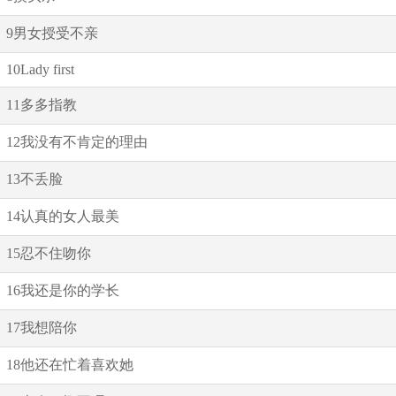
9男女授受不亲
10Lady first
11多多指教
12我没有不肯定的理由
13不丢脸
14认真的女人最美
15忍不住吻你
16我还是你的学长
17我想陪你
18他还在忙着喜欢她