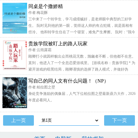
理课本里的著名旅游景点，而解森的假期就是拼命的挣钱…新学期
同桌是个撒娇精
开学的第一天，教室里女同学的窃窃私语相互分享暑期打卡的成
作者:梅花酥
果，还有女生小集体间的密友吐槽...谈话的内容与假期相关.....飞机
三中来了一个转学生，学习成绩贼好，是老师眼中典型的三好学
上路
生。 阮时见到他的第一眼，觉得这人帅的有点犯规，就是面相有
些冷。 他和转学生住在了一个寝室，难免产生摩擦。 阮时：“我今
天不给你点..
贵族学院被盯上的路人玩家
作者:云雨露霜
顾卿打小就因样貌出众而桃花无数，觊觎者不断，但他都不在意。
直到，他进入了一个全息恋爱游戏里。 [游戏名称：贵族学院] * 为
避开游戏的暗黑结局，顾卿谨慎的选择了路人模式，并做好伪
装，..
写自己的同人文有什么问题！（NP）
作者:柏拉图之壁
身处竞争激励的偶像届，人气下位柏拉图之壁最新鼎力大作，2026
年度必看同人。
上一页
下一页