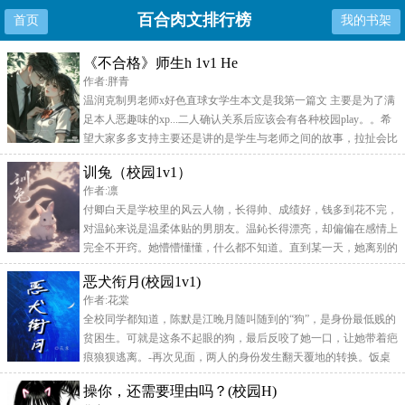
百合肉文排行榜
首页
我的书架
《不合格》师生h 1v1 He
作者:胖青
温润克制男老师x好色直球女学生本文是我第一篇文 主要是为了满
足本人恶趣味的xp...二人确认关系后应该会有各种校园play。。希
望大家多多支持主要还是讲的是学生与老师之间的故事，拉扯会比
较多，双洁。老师是比较被动的一方，基本都是女生在推动关系的
训兔（校园1v1）
发展，希望是个能写的开心的小甜文！师生，1v1，HE。
作者:凛
付卿白天是学校里的风云人物，长得帅、成绩好，钱多到花不完，
对温鈊来说是温柔体贴的男朋友。温鈊长得漂亮，却偏偏在感情上
完全不开窍。她懵懵懂懂，什么都不知道。直到某一天，她离别的
男人近了一点。 被付卿发现后，她就被他一步步逼近，慢慢将她
恶犬衔月(校园1v1)
彻底困住 当晚，顶棚的白炽灯明晃晃地砸下来。男人不容拒绝地
作者:花棠
捏住她的下巴，眼神在灯光下直勾勾地盯着她，呼吸粗沉得带着危
全校同学都知道，陈默是江晚月随叫随到的“狗”，是身份最低贱的
险的侵略感：“宝宝吓成这样……以为老公现在就要操你
贫困生。可就是这条不起眼的狗，最后反咬了她一口，让她带着疤
痕狼狈逃离。-再次见面，两人的身份发生翻天覆地的转换。饭桌
上，陈默看着对面搂着江晚月的男人，面不改色，言语却轻佻无
操你，还需要理由吗？(校园H)
比。“旧相识，借用一晚，不介意吧？”*校园1v1|双c|破镜重圆|he*