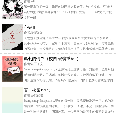
作者:Alin
主剧情，肉为辅。文案仅供参考，大致是这个路线也可能会偏离
第一眼看到尤一曼，喻怀的鸡巴就立起来了。?他想操她。???器大
活好疯批×童颜巨乳软妹? SC? 1V1 校园? 短篇！！！XP文 乱写的
文笔一般
心尖血
作者:慢慢池池
天之骄子跌落泥沼男主VS灰姑娘成为真公主女主林音单亲家庭，
从小妈妈一人带大，家里并不富裕，高三时，妈妈生病，需要高昂
的医药费，走投无路时，贺明瑛伸出援手，提出帮她出医药费，但
是给她操到高中毕业。她没办法，答应了。贺明瑛，生长在一个优
讽刺的情书（校园 破镜重圆h）
渥家庭，成绩优异，长相优越，品德优良，是学校的一颗璀璨明
作者:从不了文
珠。只有林音知道他的恶劣。高考结束后，一别多年，林音与贺明
&amp;emsp;&amp;emsp;时之序写给江燧的，是一封情书，也是对他
瑛的现状天差地别，曾经风光无限的天之骄子跌落泥潭，曾
所有软弱与无力的讽刺。她以自毁为动力，他因自救而沉迷。“你
明知道我不相信以后。”“是吗？”他反问，“你十七岁勾引我操你的
时候，想过今天吗？”成年后的他们重逢，时间没有治愈他们的
否（校园1v1h）
伤，怨恨纠缠着爱欲，反而让一切变得更加复杂。当情书变成了毒
作者:卧们的嗳
药，他们会走向救赎，还是沉沦在彼此的讽刺之中？清冷乖乖但阴
&amp;emsp;&amp;emsp;望她的每一眼，灵魂便被洗净一空。她的眼
暗心机女 x
睛就像一块快融化的冰块。一汪泉水，清澈。不是一眼的漂亮，而
是一种惊艳感笑时，明媚纯真。与众不同的是同学的假期是遨游地